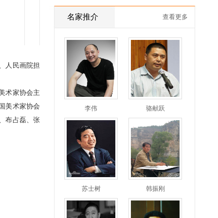
名家推介
查看更多
、人民画院担
美术家协会主
国美术家协会
李伟
骆献跃
、布占磊、张
苏士树
韩振刚