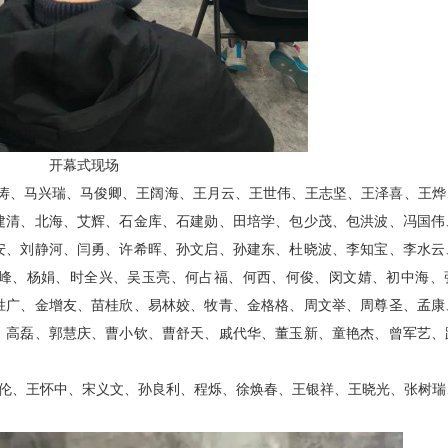
开幕式现场
涛、马兴瑞、马俊卿、王阔海、王月云、王世伟、王志坚、王泽喜、王烨
建清、北海、艾辉、石金库、石建勋、田培学、包少茂、包洪波、冯国伟
安、刘静河、闫勇、许希晖、孙文启、孙建东、杜晓波、李知宝、李水云
峰、杨娟、时全兴、吴玉亮、何占福、何西、何俊、闵文婧、初中海、
胜广、金增友、苗桂欣、易林姣、牧青、金格格、周文举、周尊圣、孟康
、高磊、郭慧庆、曹小钦、曹舒天、戚代华、董玉新、童艳杰、曾军艺、
、王怀中、宋义文、孙良利、程烁、徐焕春、王银祥、王晓光、张树瑞