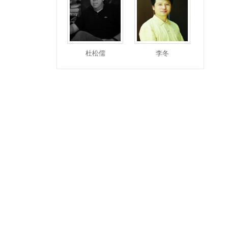
杜松儒
李冬