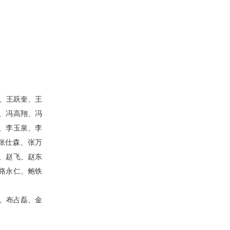
、王跃奎、王
、冯高翔、冯
、李玉泉、李
张仕森
、
张万
、赵飞、赵东
路永仁、鲍铁
、布占磊、金