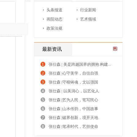
头条报道
行业新闻
画院动态
艺术领域
政策法规
最新资讯
张仕森 | 美是跨越国界的拥抱 构建...
张仕森 |心守美学，自信自强
张仕森 |守根铸魂，文以强国
张仕森 | 以美润心，以艺化人
张仕森 |艺为人民，笔写民心
张仕森 |山水传韵，中国故事
张仕森 |破界创新，境开天地
张仕森 |笔承时代，艺担使命