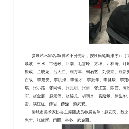
参展艺术家名单(排名不分先后，按姓氏笔顺排序)：丁
焕波、王水、韦选毅、巨潮、毛雪峰、方坤、计林涛、计
聚成、兰晓龙、吕大江、刘万年、刘石艺、刘俊京、刘新
百战、李建安、李洪海、李恒才、李振华、李健康、李翔
琪、张小路、张同铸、张兆明、张丽、张江莲、陈茜、陈
军、赵金鹏、赵景伟、赵锦龙、胡朝水、袁延佩、徐生华
雷、满江红、薛岩、薛溧、魏武双。
聊城市美术家协会主席团成员参展名单：赵安民、魏之伦
惠华、张建新、闫丽、林冬、武金丽。