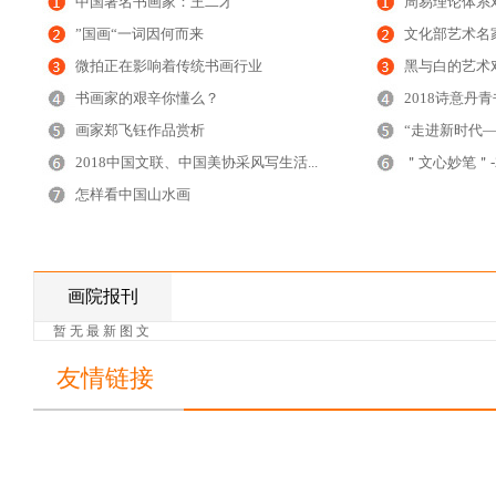
中国著名书画家：王二才
周易理论体系
”国画“一词因何而来
文化部艺术名家
微拍正在影响着传统书画行业
黑与白的艺术对
书画家的艰辛你懂么？
2018诗意丹
画家郑飞钰作品赏析
“走进新时代——
2018中国文联、中国美协采风写生活...
＂文心妙笔＂-
怎样看中国山水画
画院报刊
暂 无 最 新 图 文
友情链接