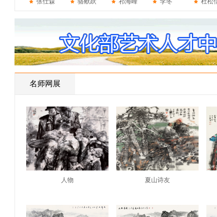
张仕森
骆献跃
祁海峰
李冬
杜松
名师网展
人物
夏山诗友