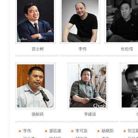
苏士树
李伟
杜松儒
骆献跃
李建设
李伟
廖廷建
李可染
杨晓阳
邹立