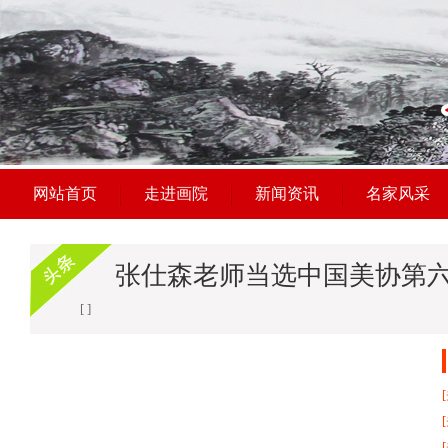
网站首页
走进画院
新闻资讯
名家风采
张仕森老师当选中国美协第
[ ]